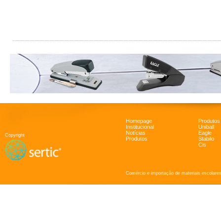
Homepage
Produtos
Institucional
Uniball
Notícias
Eagle
Copyright
Produtos
Stabilo
Cis
Comércio e importação de materiais escolares 