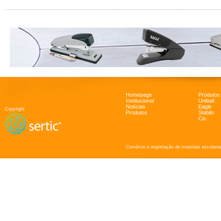
Homepage
Produtos
Institucional
Uniball
Notícias
Eagle
Copyright
Produtos
Stabilo
Cis
Comércio e importação de materiais escolares 